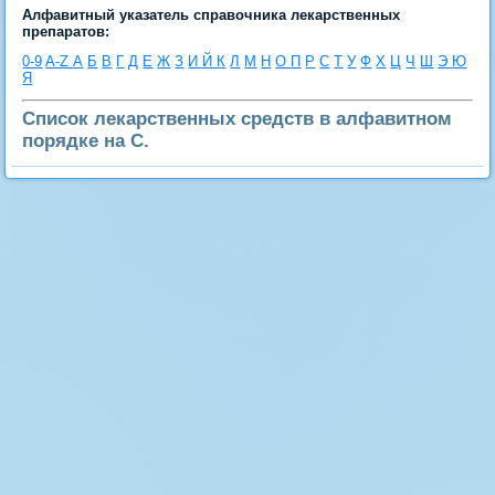
Алфавитный указатель справочника лекарственных
препаратов:
0-9
A-Z
А
Б
В
Г
Д
Е
Ж
З
И
Й
К
Л
М
Н
О
П
Р
С
Т
У
Ф
Х
Ц
Ч
Ш
Э
Ю
Я
Список лекарственных средств в алфавитном
порядке на С.