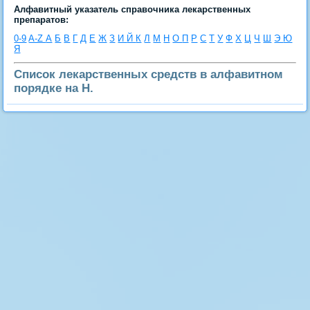
Алфавитный указатель справочника лекарственных
препаратов:
0-9
A-Z
А
Б
В
Г
Д
Е
Ж
З
И
Й
К
Л
М
Н
О
П
Р
С
Т
У
Ф
Х
Ц
Ч
Ш
Э
Ю
Я
Список лекарственных средств в алфавитном
порядке на Н.